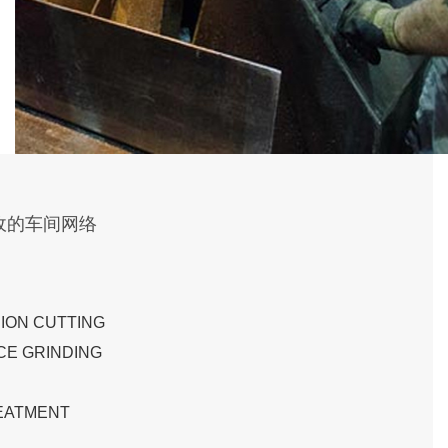
敌的车间网络
ON CUTTING
E GRINDING
EATMENT