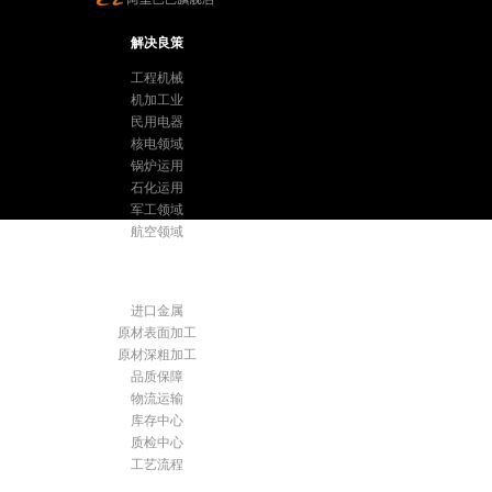
解决良策
工程机械
机加工业
民用电器
核电领域
锅炉运用
石化运用
军工领域
航空领域
优质服务
进口金属
原材表面加工
原材深粗加工
品质保障
物流运输
库存中心
质检中心
工艺流程