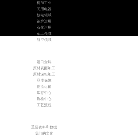
机加工业
民用电器
核电领域
锅炉运用
石化运用
军工领域
航空领域
优质服务
进口金属
原材表面加工
原材深粗加工
品质保障
物流运输
库存中心
质检中心
工艺流程
关于乾湘
重要资料和数据
我们的文化