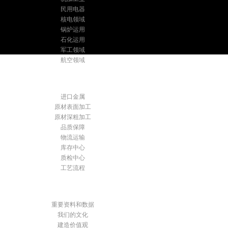
民用电器
核电领域
锅炉运用
石化运用
军工领域
航空领域
优质服务
进口金属
原材表面加工
原材深粗加工
品质保障
物流运输
库存中心
质检中心
工艺流程
关于乾湘
重要资料和数据
我们的文化
建造价值观