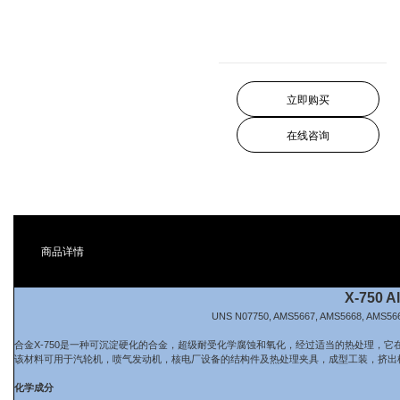
立即购买
在线咨询
商品详情
X-750 Al
UNS N07750, AMS5667, AMS5668, AMS566
合金X-750是一种可沉淀硬化的合金，超级耐受化学腐蚀和氧化，经过适当的热处理，它
该材料可用于汽轮机，喷气发动机，核电厂设备的结构件及热处理夹具，成型工装，挤出
化学成分