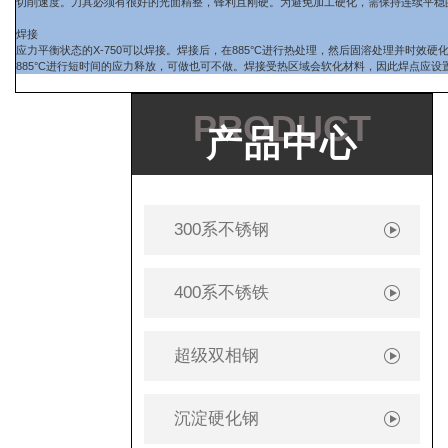
切削速度。刀具必须有很好的光面精整，锋利且刚硬。为避免加工硬化，需保持连续平稳
焊接
应力平衡状态的X-750可以焊接。焊接后，在885°C进行热处理，然后固溶处理并时效
885°C进行短时间的应力释放，可做也可不做。焊接受热区域会软化材料，因此焊点应设
PRODUCT
产品中心
300系不锈钢
400系不锈铁
超级双相钢
沉淀硬化钢