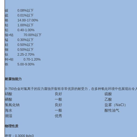
碳 0.08%以下
硫 0.01%以下
铬 14.00-17.00%
钴 1.00%以下
铝 0.40-1.00%
镍+钴 70.00%以下
锰 0.30%以下
硅 0.50%以下
铜 0.50%以下
钛 2.25-2.70%
钶+钽 0.70-1.20%
铁 5.00-9.00%
耐腐蚀能力
X-750合金对氯离子的应力腐蚀开裂有非常优异的耐受力，在多种氧化环境中也展现出令
硝酸
良好
硫酸
磷酸
一般
乙酸
氢氧化钠
良好
盐雾（NaCl）
海水
一般
酸性油气
潮湿
优秀
物理性质
密度：0.3000 lb/in3