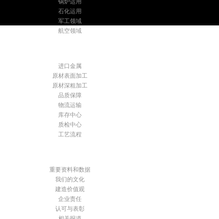
锅炉运用
石化运用
军工领域
航空领域
优质服务
进口金属
原材表面加工
原材深粗加工
品质保障
物流运输
库存中心
质检中心
工艺流程
关于乾湘
重要资料和数据
我们的文化
建造价值观
企业责任
认可与表彰
相关报道